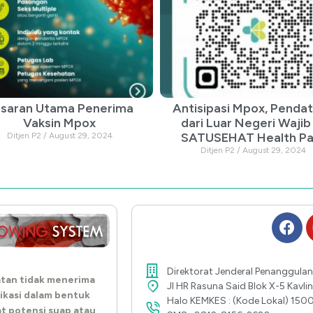
saran Utama Penerima
Antisipasi Mpox, Penda
Vaksin Mpox
dari Luar Negeri Wajib 
SATUSEHAT Health Pa
Ditjen P2
August 29, 2024
Ditjen P2
August 29, 2024
Direktorat Jenderal Penanggulan
tan tidak menerima
Jl HR Rasuna Said Blok X-5 Kavl
ikasi dalam bentuk
Halo KEMKES : (Kode Lokal) 150
at potensi suap atau