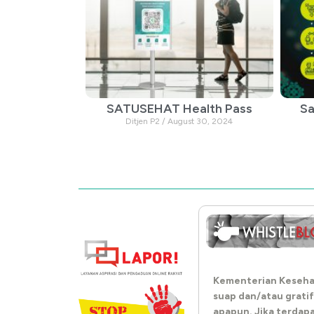
SATUSEHAT Health Pass
Sa
Ditjen P2
August 30, 2024
Kementerian Keseha
suap dan/atau gratif
apapun. Jika terdap