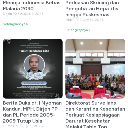
Menuju Indonesia Bebas
Perluasan Skrining dan
Malaria 2030
Pengobatan Hepatitis
hingga Puskesmas
Ditjen P2
August 1, 2026
Ditjen P2
July 31, 2026
Selengkapnya »
Selengkapnya »
Berita Duka dr. I Nyoman
Direktorat Surveilans
Kandun, MPH, Dirjen PP
dan Karantina Kesehatan
dan PL Periode 2005-
Perkuat Kesiapsiagaan
2009 Tutup Usia
Darurat Kesehatan
Melalui Table Top
Humas P2
July 15, 2026