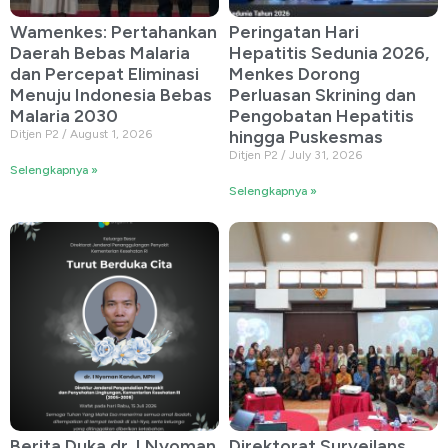
Wamenkes: Pertahankan
Peringatan Hari
Daerah Bebas Malaria
Hepatitis Sedunia 2026,
dan Percepat Eliminasi
Menkes Dorong
Menuju Indonesia Bebas
Perluasan Skrining dan
Malaria 2030
Pengobatan Hepatitis
hingga Puskesmas
Ditjen P2
August 1, 2026
Ditjen P2
July 31, 2026
Selengkapnya »
Selengkapnya »
Berita Duka dr. I Nyoman
Direktorat Surveilans