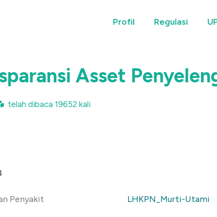
Profil
Regulasi
UP
nsparansi Asset Penyelen
telah dibaca 19652 kali
4
an Penyakit
LHKPN_Murti-Utami