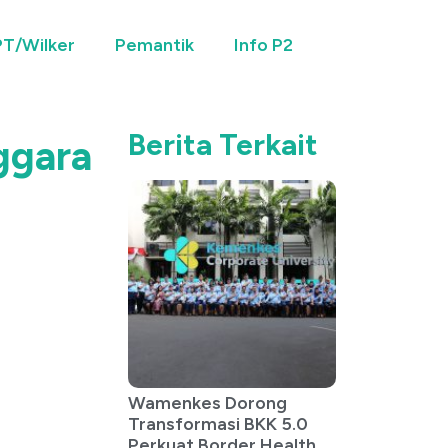
T/Wilker
Pemantik
Info P2
Berita Terkait
ggara
Wamenkes Dorong
Transformasi BKK 5.0
Perkuat Border Health