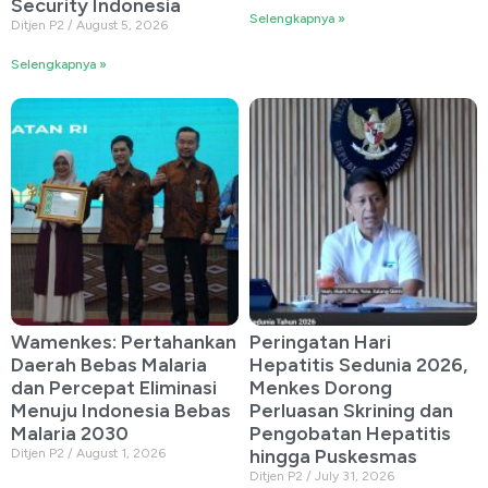
Security Indonesia
Selengkapnya »
Ditjen P2
August 5, 2026
Selengkapnya »
Wamenkes: Pertahankan
Peringatan Hari
Daerah Bebas Malaria
Hepatitis Sedunia 2026,
dan Percepat Eliminasi
Menkes Dorong
Menuju Indonesia Bebas
Perluasan Skrining dan
Malaria 2030
Pengobatan Hepatitis
hingga Puskesmas
Ditjen P2
August 1, 2026
Ditjen P2
July 31, 2026