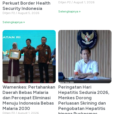
Perkuat Border Health
Ditjen P2
August 1, 2026
Security Indonesia
Selengkapnya »
Ditjen P2
August 5, 2026
Selengkapnya »
Wamenkes: Pertahankan
Peringatan Hari
Daerah Bebas Malaria
Hepatitis Sedunia 2026,
dan Percepat Eliminasi
Menkes Dorong
Menuju Indonesia Bebas
Perluasan Skrining dan
Malaria 2030
Pengobatan Hepatitis
hingga Puskesmas
Ditjen P2
August 1, 2026