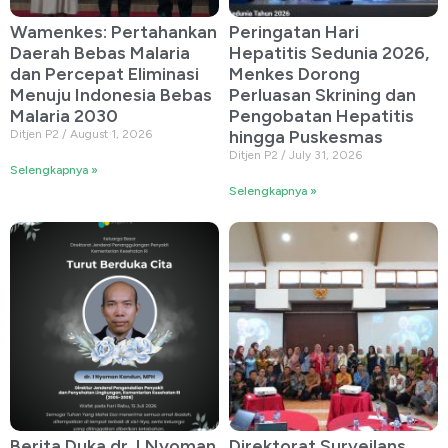
Wamenkes: Pertahankan
Peringatan Hari
Daerah Bebas Malaria
Hepatitis Sedunia 2026,
dan Percepat Eliminasi
Menkes Dorong
Menuju Indonesia Bebas
Perluasan Skrining dan
Malaria 2030
Pengobatan Hepatitis
hingga Puskesmas
Ditjen P2
August 1, 2026
Ditjen P2
July 31, 2026
Selengkapnya »
Selengkapnya »
Berita Duka dr. I Nyoman
Direktorat Surveilans