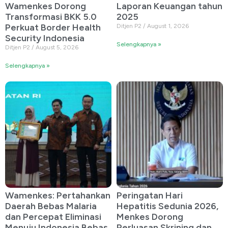
Wamenkes Dorong
Laporan Keuangan tahun
Transformasi BKK 5.0
2025
Perkuat Border Health
Ditjen P2
August 1, 2026
Security Indonesia
Selengkapnya »
Ditjen P2
August 5, 2026
Selengkapnya »
Wamenkes: Pertahankan
Peringatan Hari
Daerah Bebas Malaria
Hepatitis Sedunia 2026,
dan Percepat Eliminasi
Menkes Dorong
Menuju Indonesia Bebas
Perluasan Skrining dan