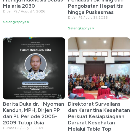
Malaria 2030
Pengobatan Hepatitis
hingga Puskesmas
Ditjen P2
August 1, 2026
Ditjen P2
July 31, 2026
Selengkapnya »
Selengkapnya »
Berita Duka dr. I Nyoman
Direktorat Surveilans
Kandun, MPH, Dirjen PP
dan Karantina Kesehatan
dan PL Periode 2005-
Perkuat Kesiapsiagaan
2009 Tutup Usia
Darurat Kesehatan
Melalui Table Top
Humas P2
July 15, 2026