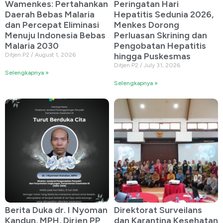
Wamenkes: Pertahankan
Peringatan Hari
Daerah Bebas Malaria
Hepatitis Sedunia 2026,
dan Percepat Eliminasi
Menkes Dorong
Menuju Indonesia Bebas
Perluasan Skrining dan
Malaria 2030
Pengobatan Hepatitis
hingga Puskesmas
Ditjen P2
August 1, 2026
Ditjen P2
July 31, 2026
Selengkapnya »
Selengkapnya »
Berita Duka dr. I Nyoman
Direktorat Surveilans
Kandun, MPH, Dirjen PP
dan Karantina Kesehatan