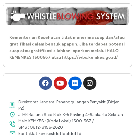
Kementerian Kesehatan tidak menerima suap dan/atau
gratifikasi dalam bentuk apapun. Jika terdapat potensi
suap atau gratifikasi silahkan laporkan melalui HALO
KEMENKES 1500567 atau https://wbs.kemkes.go.id/
Direktorat Jenderal Penanggulangan Penyakit (Ditjen
P2)
Jl HR Rasuna Said Blok X-5 Kavling 4-9Jakarta Selatan
Halo KEMKES : (Kode Lokal) 1500-567 /
SMS : 0812-8156-2620
kontak[at]kemkes[dot]go[dot]id